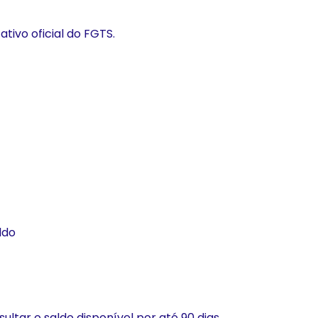
ativo oficial do FGTS.
ldo
ltar o saldo disponível por até 90 dias.