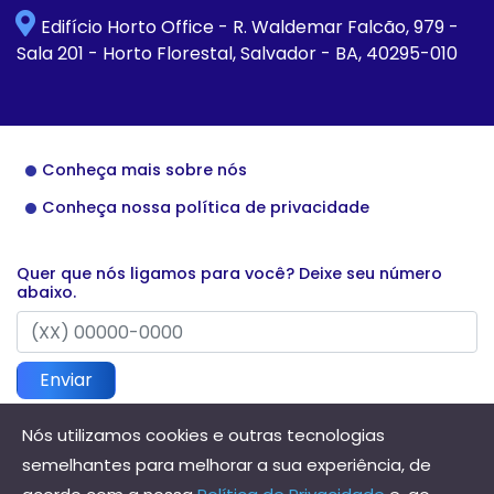
Edifício Horto Office - R. Waldemar Falcão, 979 -
Sala 201 - Horto Florestal, Salvador - BA, 40295-010
Conheça mais sobre nós
Conheça nossa política de privacidade
Quer que nós ligamos para você? Deixe seu número
abaixo.
Enviar
Nós utilizamos cookies e outras tecnologias
semelhantes para melhorar a sua experiência, de
Direitos reservados à Hannis Contabilidade - 2026