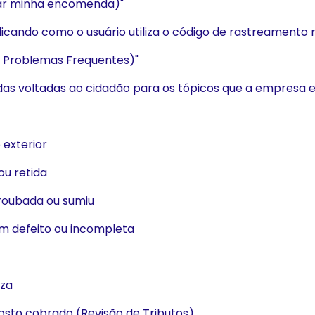
ear minha encomenda)"
ndicando como o usuário utiliza o código de rastreamento
e Problemas Frequentes)"
idas voltadas ao cidadão para os tópicos que a empresa e
 exterior
ou retida
 roubada ou sumiu
m defeito ou incompleta
iza
osto cobrado (Revisão de Tributos)