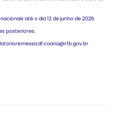
acionais até o dia 12 de junho de 2026.
es posteriores.
elatorioremessa.df.coana@rfb.gov.br