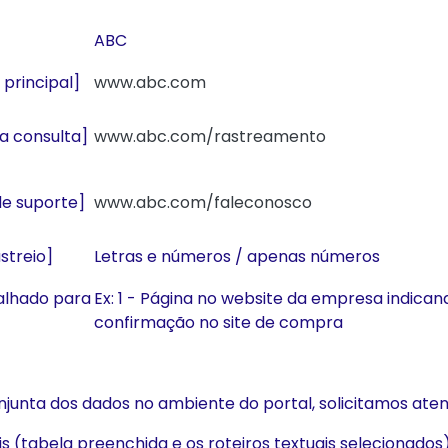
ABC
 principal]
www.abc.com
ra consulta]
www.abc.com/rastreamento
 de suporte]
www.abc.com/faleconosco
streio]
Letras e números / apenas números
alhado para
Ex: 1 - Página no website da empresa indican
confirmação no site de compra
njunta dos dados no ambiente do portal, solicitamos ate
is (tabela preenchida e os roteiros textuais selecionado