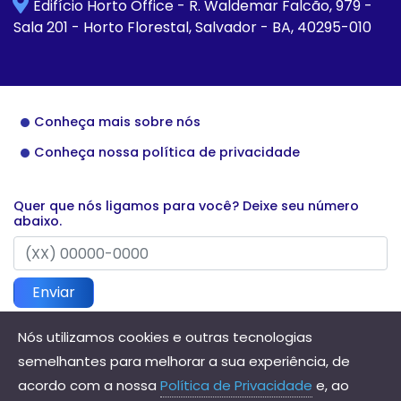
Edifício Horto Office - R. Waldemar Falcão, 979 -
Sala 201 - Horto Florestal, Salvador - BA, 40295-010
Conheça mais sobre nós
Conheça nossa política de privacidade
Quer que nós ligamos para você? Deixe seu número
abaixo.
Enviar
Nós utilizamos cookies e outras tecnologias
semelhantes para melhorar a sua experiência, de
Direitos reservados à Hannis Contabilidade - 2026
acordo com a nossa
Política de Privacidade
e, ao