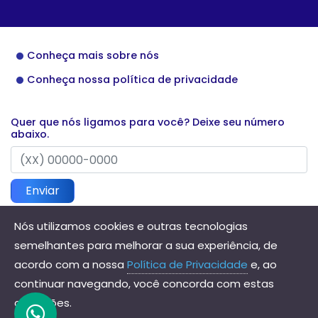
Conheça mais sobre nós
Conheça nossa política de privacidade
Quer que nós ligamos para você? Deixe seu número
abaixo.
Enviar
Nós utilizamos cookies e outras tecnologias
semelhantes para melhorar a sua experiência, de
Direitos reservados à Hannis Contabilidade - 2026
acordo com a nossa
Política de Privacidade
e, ao
continuar navegando, você concorda com estas
condições.