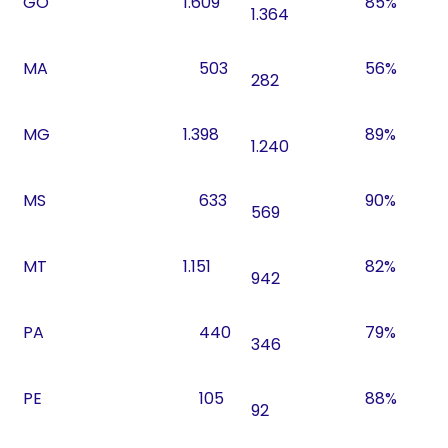
GO
1.609
85%
1.364
MA
503
56%
282
MG
1.398
89%
1.240
MS
633
90%
569
MT
1.151
82%
942
PA
440
79%
346
PE
105
88%
92