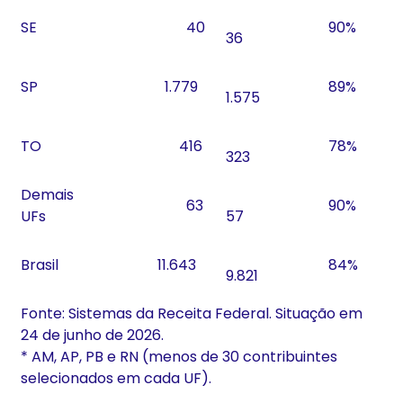
SE
40
90%
36
SP
1.779
89%
1.575
TO
416
78%
323
Demais
63
90%
UFs
57
Brasil
11.643
84%
9.821
Fonte: Sistemas da Receita Federal. Situação em
24 de junho de 2026.
* AM, AP, PB e RN (menos de 30 contribuintes
selecionados em cada UF).