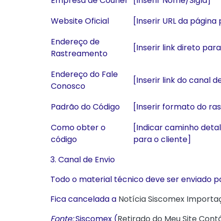
Empresa de Courier
[Inserir Nome/Sigla]
Website Oficial
[Inserir URL da página 
Endereço de
[Inserir link direto par
Rastreamento
Endereço do Fale
[Inserir link do canal 
Conosco
Padrão do Código
[Inserir formato do ras
Como obter o
[Indicar caminho deta
código
para o cliente]
3. Canal de Envio
Todo o material técnico deve ser enviado p
Fica cancelada a
Notícia Siscomex Importa
Fonte:
Siscomex (
Retirado do Meu Site Contá