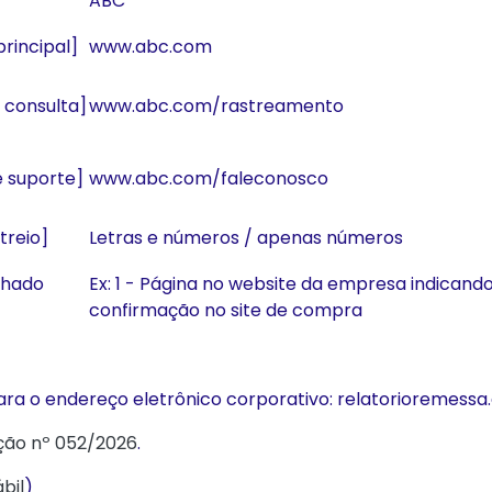
ABC
principal]
www.abc.com
a consulta]
www.abc.com/rastreamento
de suporte]
www.abc.com/faleconosco
treio]
Letras e números / apenas números
lhado
Ex: 1 - Página no website da empresa indicand
confirmação no site de compra
ara o endereço eletrônico corporativo: relatorioremessa
ção nº 052/2026
.
bil
)