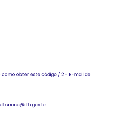
o como obter este código / 2 - E-mail de
.df.coana@rfb.gov.br