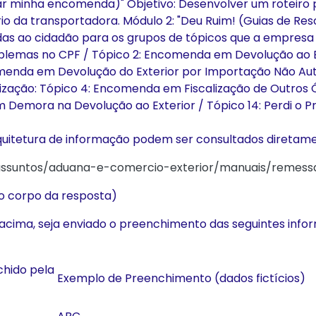
 minha encomenda)" Objetivo: Desenvolver um roteiro prá
 da transportadora. Módulo 2: "Deu Ruim! (Guias de Res
adas ao cidadão para os grupos de tópicos que a empresa
Problemas no CPF / Tópico 2: Encomenda em Devolução ao
menda em Devolução do Exterior por Importação Não Auto
lização: Tópico 4: Encomenda em Fiscalização de Outros Ó
Demora na Devolução ao Exterior / Tópico 14: Perdi o P
rquitetura de informação podem ser consultados diretame
/assuntos/aduana-e-comercio-exterior/manuais/remess
no corpo da resposta)
s acima, seja enviado o preenchimento das seguintes in
chido pela
Exemplo de Preenchimento (dados fictícios)