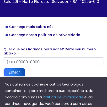
Sala 201 - Horto Florestal, Salvador - BA, 40295-010
Conheça mais sobre nós
Conheça nossa política de privacidade
Quer que nós ligamos para você? Deixe seu número
abaixo.
Enviar
Nós utilizamos cookies e outras tecnologias
semelhantes para melhorar a sua experiência, de
Direitos reservados à Hannis Contabilidade - 2026
acordo com a nossa
Política de Privacidade
e, ao
continuar navegando, você concorda com estas