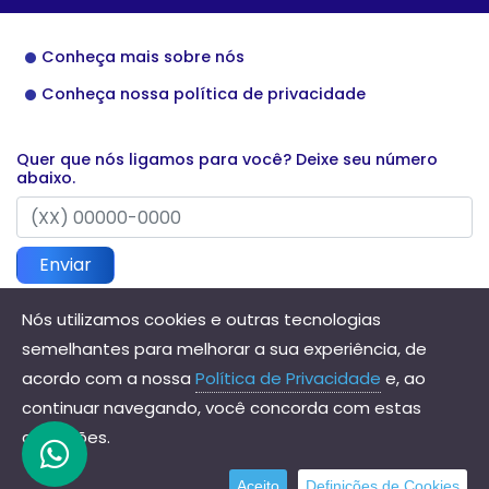
Conheça mais sobre nós
Conheça nossa política de privacidade
Quer que nós ligamos para você? Deixe seu número
abaixo.
Enviar
Nós utilizamos cookies e outras tecnologias
semelhantes para melhorar a sua experiência, de
Direitos reservados à Hannis Contabilidade - 2026
acordo com a nossa
Política de Privacidade
e, ao
continuar navegando, você concorda com estas
condições.
Aceito
Definições de Cookies